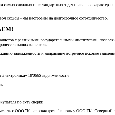
амых сложных и нестандартных задач правового характера как 
звол судьбы - мы настроены на долгосрочное сотрудничество.
АЕМ!
листов с различными государственными институтами, позволяют
процессов наших клиентов.
канию задолженности и направляем встречное исковое заявлен
Электроника» 19'066$ задолженности
ны.
упателя по акту сверки.
кать с ООО "Карельская доска" в пользу ООО ГК "Северный л