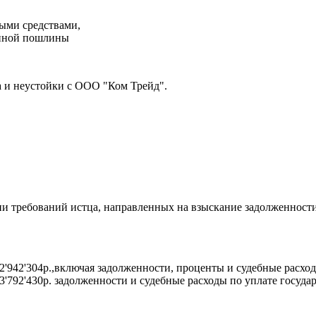
ными средствами,
венной пошлины
 и неустойки с ООО "Ком Трейд".
 требований истца, направленных на взыскание задолженности
'942'304р.,включая задолженности, проценты и судебные расхо
792'430р. задолженности и судебные расходы по уплате госуда