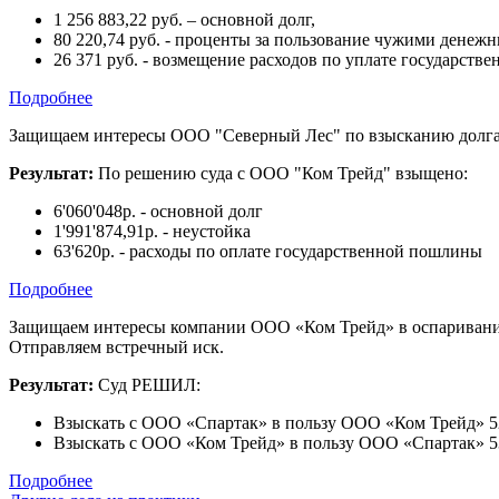
1 256 883,22 руб. – основной долг,
80 220,74 руб. - проценты за пользование чужими денеж
26 371 руб. - возмещение расходов по уплате государст
Подробнее
Защищаем интересы ООО "Северный Лес" по взысканию долга
Результат:
По решению суда с ООО "Ком Трейд" взыщено:
6'060'048р. - основной долг
1'991'874,91р. - неустойка
63'620р. - расходы по оплате государственной пошлины
Подробнее
Защищаем интересы компании ООО «Ком Трейд» в оспаривании
Отправляем встречный иск.
Результат:
Суд РЕШИЛ:
Взыскать с ООО «Спартак» в пользу ООО «Ком Трейд» 52
Взыскать с ООО «Ком Трейд» в пользу ООО «Спартак» 53'
Подробнее