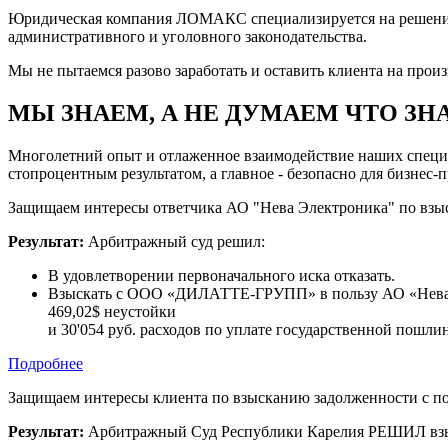
Юридическая компания ЛОМАКС специализируется на решении с
административного и уголовного законодательства.
Мы не пытаемся разово заработать и оставить клиента на прои
МЫ ЗНАЕМ, А НЕ ДУМАЕМ ЧТО ЗН
Многолетний опыт и отлаженное взаимодействие наших специа
стопроцентным результатом, а главное - безопасно для бизнес-
Защищаем интересы ответчика АО "Нева Электроника" по взыс
Результат:
Арбитражный суд решил:
В удовлетворении первоначального иска отказать.
Взыскать с ООО «ДИЛАТТЕ-ГРУПП» в пользу АО «Нева 
469,02$ неустойки
и 30'054 руб. расходов по уплате государственной пошли
Подробнее
Защищаем интересы клиента по взысканию задолженности с пок
Результат:
Арбитражный Суд Республики Карелия РЕШИЛ взыс